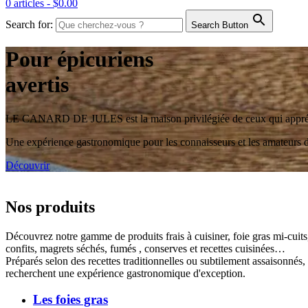
0 articles -
$
0.00
Search for:
Search Button
Pour
épicuriens
avertis
LE CANARD DE JULES est la maison privilégiée de ceux qui apprécie
Une expérience gastronomique pour les connaisseurs et les amateurs de
Découvrir
Nos
produits
Découvrez notre gamme de produits frais à cuisiner, foie gras mi-cuits
confits, magrets séchés, fumés , conserves et recettes cuisinées…
Préparés selon des recettes traditionnelles ou subtilement assaison
recherchent une expérience gastronomique d'exception.
Les
foies gras